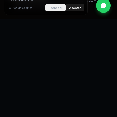
Todos nuestros productos incluyen una garantía de 2 años y
soporte técnico dedicado.
Rechazar
Aceptar
Política de Cookies
50
+
500
+
PAÍSES
MÁQUINAS VENDIDAS
20
+
24
/7
MODELOS DE
SOPORTE TÉCNICO
PRODUCTO