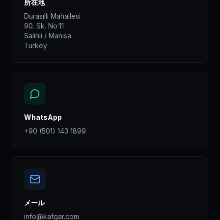
所在地
Durasıllı Mahallesi
90. Sk. No:11
Salihli / Manisa
Turkey
WhatsApp
+90 (501) 143 1899
メール
info@kafgar.com